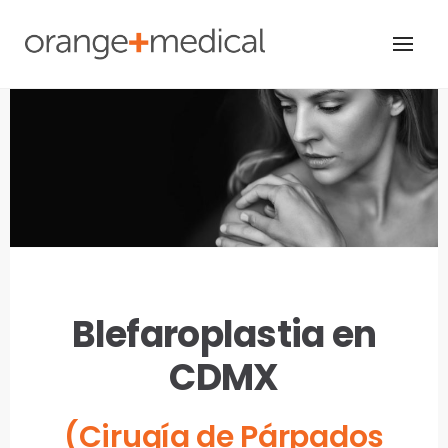
Skip
to
content
Blefaroplastia en
CDMX
(Cirugía de Párpados