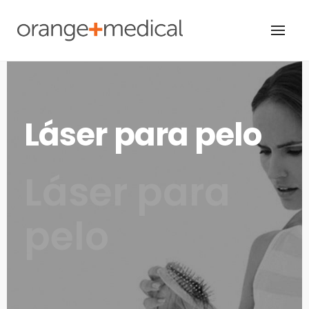
Skip
to
content
Láser para pelo
Láser para
pelo