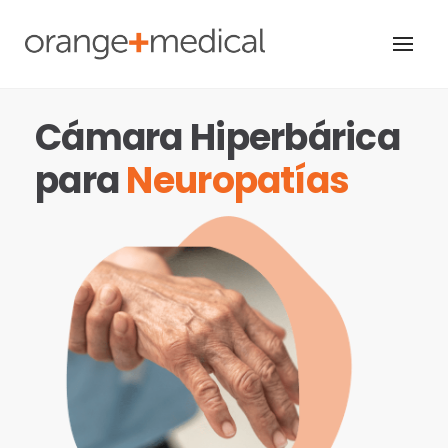
Skip
to
content
Cámara Hiperbárica
para
Neuropatías