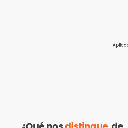
Aplica
¿Qué nos
distingue
de