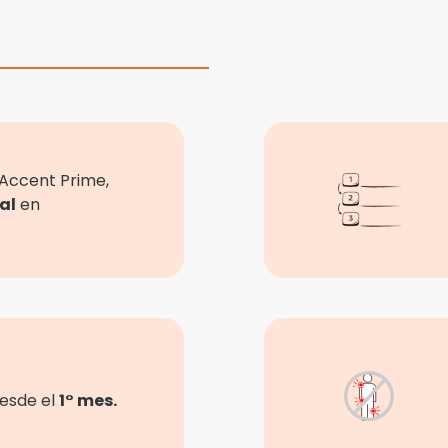
 Accent Prime,
al
en
desde el
1° mes.