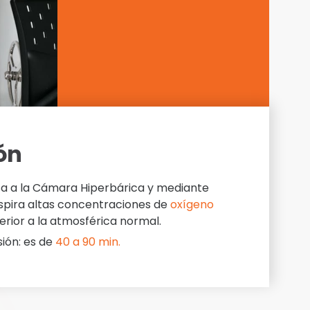
ión
sa a la Cámara Hiperbárica y mediante
espira altas concentraciones de
oxígeno
erior a la atmosférica normal.
sión: es de
40 a 90 min.