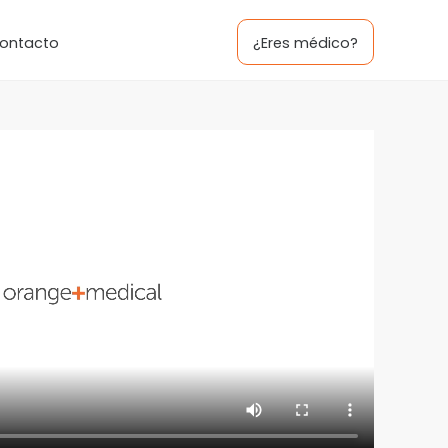
ontacto
¿Eres médico?